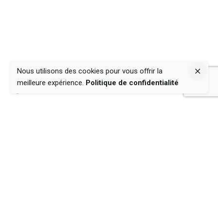
Nous utilisons des cookies pour vous offrir la
meilleure expérience.
Politique de confidentialité
Thématiques
La Maîtrise de Soi
La relation de couple
L'entrepreneuriat 4.0
L'émergence spirituelle