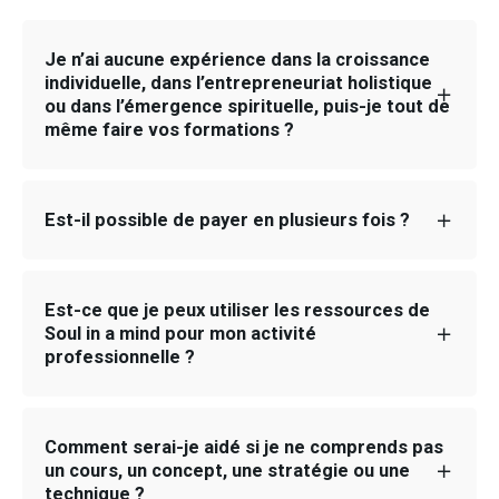
Je n’ai aucune expérience dans la croissance
individuelle, dans l’entrepreneuriat holistique
ou dans l’émergence spirituelle, puis-je tout de
même faire vos formations ?
Aucune connaissance préalable n’est nécessaire.
Est-il possible de payer en plusieurs fois ?
Vous devez juste avoir une motivation suffisante
pour vous engager dans une de nos formations.
Posez-vous ces questions et répondez-y : «
Oui, nous offrons la possibilité de payer nos
Est-ce que je peux utiliser les ressources de
Pourquoi est-ce que je veux faire cette formation ?
formations en plusieurs fois de 2 a 10 fois pour
Soul in a mind pour mon activité
Que deviendrai-je après avoir fait cette formation ?
certaines. Vous aurez tous les renseignements au
professionnelle ?
Que deviendrai-je si je ne la fais pas ? »
moment du règlement. Vous pouvez aussi nous
La réponse à ces questions vous montrera votre
contacter a
support@booking.soulinamind.com
degré de motivation. Pour le reste, faites confiance
Bien sûr ! Plusieurs de nos étudiants suivent nos
Comment serai-je aidé si je ne comprends pas
au processus…
formation pas seulement pour leur croissance
un cours, un concept, une stratégie ou une
personnelle et spirituel mais aussi pour avoir une
technique ?