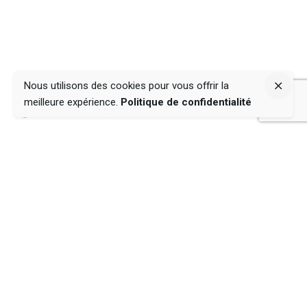
Nous utilisons des cookies pour vous offrir la
meilleure expérience.
Politique de confidentialité
Thématiques
La Maîtrise de Soi
La relation de couple
L'entrepreneuriat 4.0
L'émergence spirituelle
Soul in a Mind